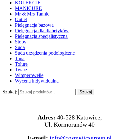
KOLEKCJE
MANICURE
Mr & Mrs Tannie
Outlet
Pielęgnacja bazowa
Pielęgnacja dla diabetyków
Pielęgnacja specjalistyczna
Stopy
Suda
Suda urządzenia podologiczne
Tana
Tolure
Twarz
Wimpernwelle
Wycena indywidualna
Szukaj:
KONTAKT
Adres:
40-528 Katowice,
Ul. Kormoranów 40
E-mail:
info@cosmeticsgroup.pl