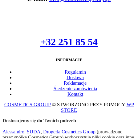
+32 251 85 54
INFORMACJE
Regulami
n
Dostawa
Reklamacje
Śledzenie zamówienia
Kontakt
COSMETICS GROUP
© STWORZONO PRZY POMOCY
WP
STORE
Dostosujemy się do Twoich potrzeb
Alessandro
,
SUDA
,
Drogeria Cosmetics Group
(prowadzone
przez spółkę Cosmetics Group) wykorzystują pliki cookie oraz inne