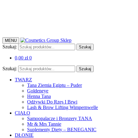
MENU
Szukaj:
Szukaj
0,00
zł
0
Szukaj:
Szukaj
TWARZ
Tana Ziemia Egiptu – Puder
Goldeneye
Henna Tana
Odżywki Do Rzęs I Brwi
Lash & Brow Lifting Wimpernwelle
CIAŁO
Samoopalacze i Bronzery TANA
Mr & Mrs Tannie
Suplementy Diety – BENEGANIC
DŁONIE