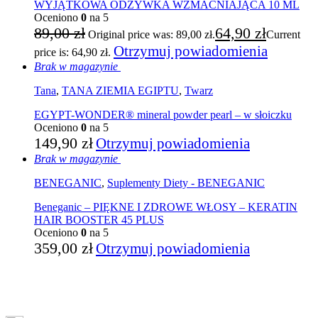
WYJĄTKOWA ODŻYWKA WZMACNIAJĄCA 10 ML
Oceniono
0
na 5
89,00
zł
64,90
zł
Original price was: 89,00 zł.
Current
Otrzymuj powiadomienia
price is: 64,90 zł.
Brak w magazynie
Tana
,
TANA ZIEMIA EGIPTU
,
Twarz
EGYPT-WONDER® mineral powder pearl – w słoiczku
Oceniono
0
na 5
149,90
zł
Otrzymuj powiadomienia
Brak w magazynie
BENEGANIC
,
Suplementy Diety - BENEGANIC
Beneganic – PIĘKNE I ZDROWE WŁOSY – KERATIN
HAIR BOOSTER 45 PLUS
Oceniono
0
na 5
359,00
zł
Otrzymuj powiadomienia