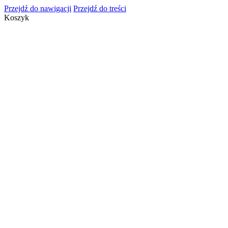
Przejdź do nawigacji
Przejdź do treści
Koszyk
info@cosmeticsgroup.pl