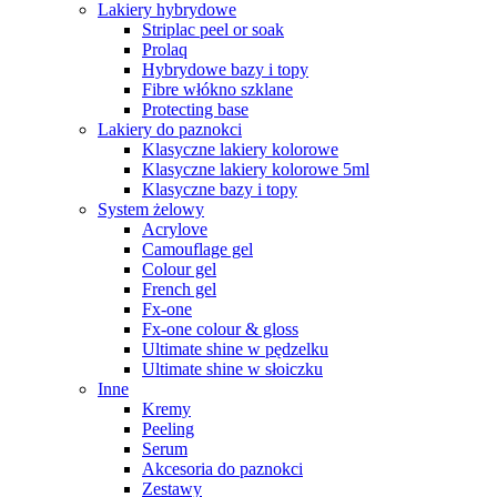
Lakiery hybrydowe
Striplac peel or soak
Prolaq
Hybrydowe bazy i topy
Fibre włókno szklane
Protecting base
Lakiery do paznokci
Klasyczne lakiery kolorowe
Klasyczne lakiery kolorowe 5ml
Klasyczne bazy i topy
System żelowy
Acrylove
Camouflage gel
Colour gel
French gel
Fx-one
Fx-one colour & gloss
Ultimate shine w pędzelku
Ultimate shine w słoiczku
Inne
Kremy
Peeling
Serum
Akcesoria do paznokci
Zestawy