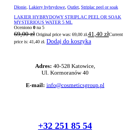
Dłonie
,
Lakiery hybrydowe
,
Outlet
,
Striplac peel or soak
LAKIER HYBRYDOWY STRIPLAC PEEL OR SOAK
MYSTERIOUS WATER 5 ML
Oceniono
0
na 5
69,00
zł
41,40
zł
Original price was: 69,00 zł.
Current
Dodaj do koszyka
price is: 41,40 zł.
KONTAKT
Adres:
40-528 Katowice,
Ul. Kormoranów 40
E-mail:
info@cosmeticsgroup.pl
+32 251 85 54