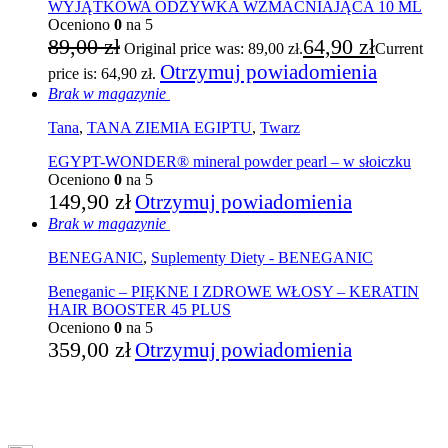
WYJĄTKOWA ODŻYWKA WZMACNIAJĄCA 10 ML
Oceniono
0
na 5
89,00
zł
64,90
zł
Original price was: 89,00 zł.
Current
Otrzymuj powiadomienia
price is: 64,90 zł.
Brak w magazynie
Tana
,
TANA ZIEMIA EGIPTU
,
Twarz
EGYPT-WONDER® mineral powder pearl – w słoiczku
Oceniono
0
na 5
149,90
zł
Otrzymuj powiadomienia
Brak w magazynie
BENEGANIC
,
Suplementy Diety - BENEGANIC
Beneganic – PIĘKNE I ZDROWE WŁOSY – KERATIN
HAIR BOOSTER 45 PLUS
Oceniono
0
na 5
359,00
zł
Otrzymuj powiadomienia