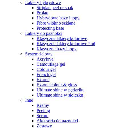
Lakiery hybrydowe
Striplac peel or soak
Prolaq
Hybrydowe bazy i topy
Fibre włókno szklane
Protecting base
Lakiery do paznokci
Klasyczne lakiery kolorowe
Klasyczne lakiery kolorowe 5ml
Klasyczne bazy i topy
System żelowy
Acrylove
Camouflage gel
Colour gel
French gel
Fx-one
Fx-one colour & gloss
Ultimate shine w pędzelku
Ultimate shine w słoiczku
Inne
Kremy
Peeling
Serum
Akcesoria do paznokci
Zestawy