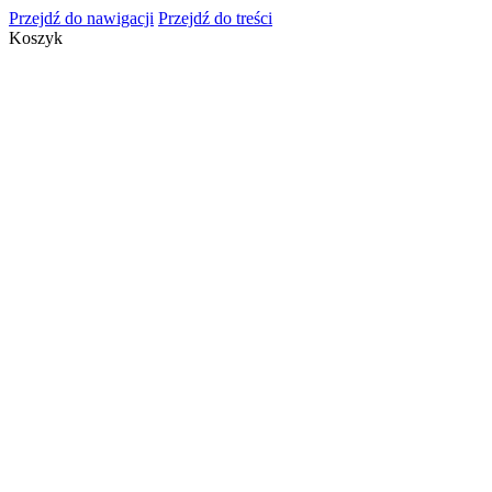
Przejdź do nawigacji
Przejdź do treści
Koszyk
info@cosmeticsgroup.pl