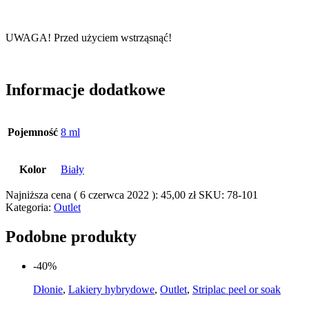
UWAGA! Przed użyciem wstrząsnąć!
Informacje dodatkowe
Pojemność
8 ml
Kolor
Biały
Najniższa cena (
6 czerwca 2022
):
45,00
zł
SKU:
78-101
Kategoria:
Outlet
Podobne produkty
-40%
Dłonie
,
Lakiery hybrydowe
,
Outlet
,
Striplac peel or soak