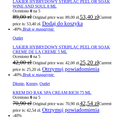
LAKIER HYBRYDOWY STRIPLAC PEEL OR SOAK
WINE AND SOUL 8 ML
Oceniono
0
na 5
89,00
zł
53,40
zł
Original price was: 89,00 zł.
Current
Dodaj do koszyka
price is: 53,40 zł.
-40%
Brak w magazynie
Outlet
LAKIER HYBRYDOWY STRIPLAC PEEL OR SOAK
CREME DE LA CREME 5 ML
Oceniono
0
na 5
42,00
zł
25,20
zł
Original price was: 42,00 zł.
Current
Otrzymuj powiadomienia
price is: 25,20 zł.
-40%
Brak w magazynie
Dłonie
,
Kremy
,
Outlet
KREM DO RĄK SPA CREAM RICH 75 ML
Oceniono
0
na 5
70,90
zł
42,54
zł
Original price was: 70,90 zł.
Current
Otrzymuj powiadomienia
price is: 42,54 zł.
-40%