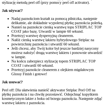
stylizację metodą peel off (przy pomocy peel off activator).
Jak używać?
Nadaj paznokciom kształt za pomocą pilniczka, następnie
delikatnie, ale dokładnie wypoleruj płytkę paznokcia polerką.
Nanieś na paznokcie cienką warstwę topu STRIPLAC TOP
COAT jako bazę. Utwardź w lampie 60 sekund.
Przetrzyj warstwę dyspersyjną cleanerem.
Nałóż cienką warstwę lakieru hybrydowego Striplac na
powierzchnię paznokcia i utwardź 60 sekund.
Jeśli chcesz, aby Twój kolor był jeszcze bardziej nasycony
możesz nałożyć drugą warstwę lakieru i ponownie utwardzić
w lampie.
Na końcu zabezpiecz stylizację topem STRIPLAC TOP
COAT i utwardź 60 sekund.
Przetrzyj paznokcie cleanerem z olejkiem migdałowym
Glossy Finish i gotowe!
Jak usuwać?
Peel off: Dla ułatwienia nanieść aktywator Striplac Peel Off na
płytkę paznokcia i na chwilę pozostawić. Odepchnąć kopytkiem
kosmetycznym lakier z boku od brzegu paznokcia. Następnie zdjąć
warstwę lakieru z paznokcia.