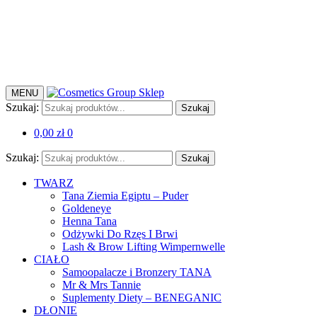
MENU
Szukaj:
Szukaj
0,00
zł
0
Szukaj:
Szukaj
TWARZ
Tana Ziemia Egiptu – Puder
Goldeneye
Henna Tana
Odżywki Do Rzęs I Brwi
Lash & Brow Lifting Wimpernwelle
CIAŁO
Samoopalacze i Bronzery TANA
Mr & Mrs Tannie
Suplementy Diety – BENEGANIC
DŁONIE