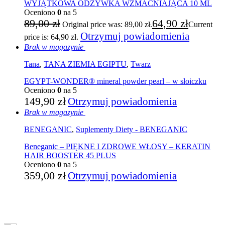
WYJĄTKOWA ODŻYWKA WZMACNIAJĄCA 10 ML
Oceniono
0
na 5
89,00
zł
64,90
zł
Original price was: 89,00 zł.
Current
Otrzymuj powiadomienia
price is: 64,90 zł.
Brak w magazynie
Tana
,
TANA ZIEMIA EGIPTU
,
Twarz
EGYPT-WONDER® mineral powder pearl – w słoiczku
Oceniono
0
na 5
149,90
zł
Otrzymuj powiadomienia
Brak w magazynie
BENEGANIC
,
Suplementy Diety - BENEGANIC
Beneganic – PIĘKNE I ZDROWE WŁOSY – KERATIN
HAIR BOOSTER 45 PLUS
Oceniono
0
na 5
359,00
zł
Otrzymuj powiadomienia