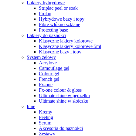
Lakiery hybrydowe
Striplac peel or soak
Prolaq
Hybrydowe bazy i topy
Fibre włókno szklane
Protecting base
Lakiery do paznokci
Klasyczne lakiery kolorowe
Klasyczne lakiery kolorowe 5ml
Klasyczne bazy i topy
System żelowy
Acrylove
Camouflage gel
Colour gel
French gel
Fx-one
Fx-one colour & gloss
Ultimate shine w pędzelku
Ultimate shine w słoiczku
Inne
Kremy
Peeling
Serum
Akcesoria do paznokci
Zestawy