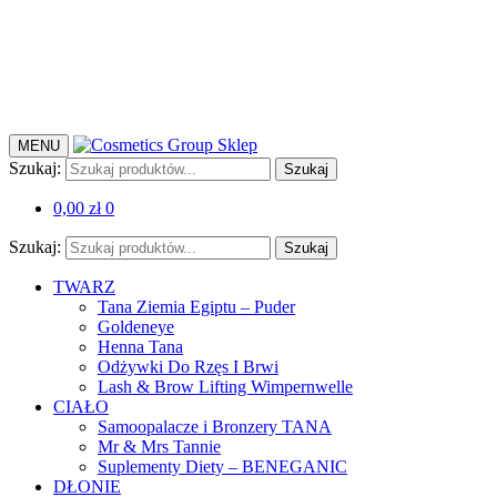
MENU
Szukaj:
Szukaj
0,00
zł
0
Szukaj:
Szukaj
TWARZ
Tana Ziemia Egiptu – Puder
Goldeneye
Henna Tana
Odżywki Do Rzęs I Brwi
Lash & Brow Lifting Wimpernwelle
CIAŁO
Samoopalacze i Bronzery TANA
Mr & Mrs Tannie
Suplementy Diety – BENEGANIC
DŁONIE