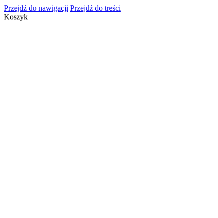
Przejdź do nawigacji
Przejdź do treści
Koszyk
info@cosmeticsgroup.pl