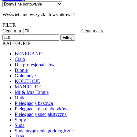
Wyświetlanie wszystkich wyników: 2
FILTR
Cena min.
Cena maks.
Filtruj
KATEGORIE
BENEGANIC
Ciało
Dla profesjonalistów
Dłonie
Goldeneye
KOLEKCJE
MANICURE
Mr & Mrs Tannie
Outlet
Pielęgnacja bazowa
Pielęgnacja dla diabetyków
Pielęgnacja specjalistyczna
Stopy
Suda
Suda urządzenia podologiczne
Tana