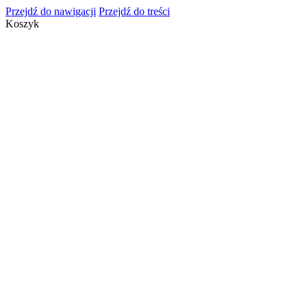
Przejdź do nawigacji
Przejdź do treści
Koszyk
info@cosmeticsgroup.pl