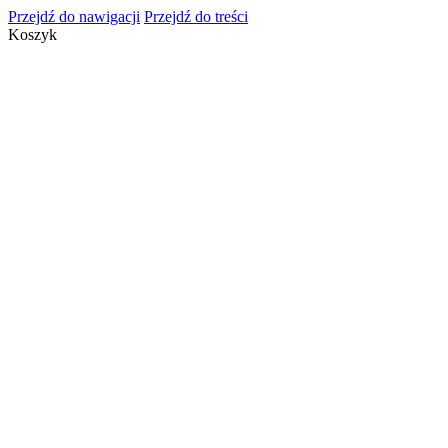
Przejdź do nawigacji
Przejdź do treści
Koszyk
info@cosmeticsgroup.pl