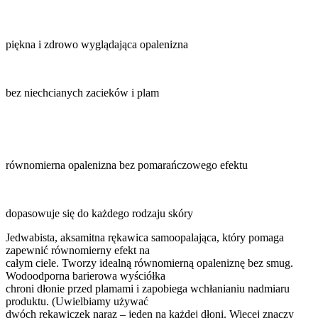
piękna i zdrowo wyglądająca opalenizna
bez niechcianych zacieków i plam
równomierna opalenizna bez pomarańczowego efektu
dopasowuje się do każdego rodzaju skóry
Jedwabista, aksamitna rękawica samoopalająca, który pomaga
zapewnić równomierny efekt na
całym ciele. Tworzy idealną równomierną opaleniznę bez smug.
Wodoodporna barierowa wyściółka
chroni dłonie przed plamami i zapobiega wchłanianiu nadmiaru
produktu. (Uwielbiamy używać
dwóch rękawiczek naraz – jeden na każdej dłoni. Więcej znaczy