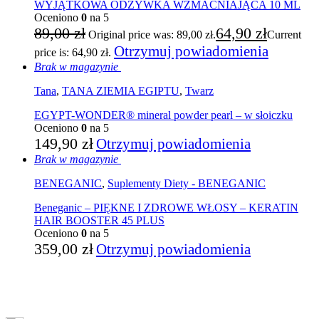
WYJĄTKOWA ODŻYWKA WZMACNIAJĄCA 10 ML
Oceniono
0
na 5
89,00
zł
64,90
zł
Original price was: 89,00 zł.
Current
Otrzymuj powiadomienia
price is: 64,90 zł.
Brak w magazynie
Tana
,
TANA ZIEMIA EGIPTU
,
Twarz
EGYPT-WONDER® mineral powder pearl – w słoiczku
Oceniono
0
na 5
149,90
zł
Otrzymuj powiadomienia
Brak w magazynie
BENEGANIC
,
Suplementy Diety - BENEGANIC
Beneganic – PIĘKNE I ZDROWE WŁOSY – KERATIN
HAIR BOOSTER 45 PLUS
Oceniono
0
na 5
359,00
zł
Otrzymuj powiadomienia