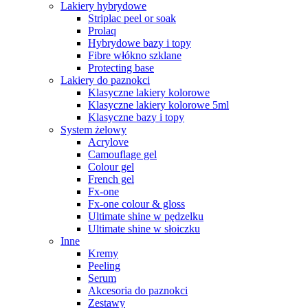
Lakiery hybrydowe
Striplac peel or soak
Prolaq
Hybrydowe bazy i topy
Fibre włókno szklane
Protecting base
Lakiery do paznokci
Klasyczne lakiery kolorowe
Klasyczne lakiery kolorowe 5ml
Klasyczne bazy i topy
System żelowy
Acrylove
Camouflage gel
Colour gel
French gel
Fx-one
Fx-one colour & gloss
Ultimate shine w pędzelku
Ultimate shine w słoiczku
Inne
Kremy
Peeling
Serum
Akcesoria do paznokci
Zestawy