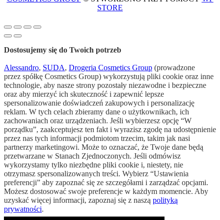
STORE
Dostosujemy się do Twoich potrzeb
Alessandro
,
SUDA
,
Drogeria Cosmetics Group
(prowadzone
przez spółkę Cosmetics Group) wykorzystują pliki cookie oraz inne
technologie, aby nasze strony pozostały niezawodne i bezpieczne
oraz aby mierzyć ich skuteczność i zapewnić lepsze
spersonalizowanie doświadczeń zakupowych i personalizację
reklam. W tych celach zbieramy dane o użytkownikach, ich
zachowaniach oraz urządzeniach. Jeśli wybierzesz opcję “W
porządku”, zaakceptujesz ten fakt i wyrazisz zgodę na udostępnienie
przez nas tych informacji podmiotom trzecim, takim jak nasi
partnerzy marketingowi. Może to oznaczać, że Twoje dane będą
przetwarzane w Stanach Zjednoczonych. Jeśli odmówisz
wykorzystamy tylko niezbędne pliki cookie i, niestety, nie
otrzymasz spersonalizowanych treści. Wybierz “Ustawienia
preferencji” aby zapoznać się ze szczegółami i zarządzać opcjami.
Możesz dostosować swoje preferencje w każdym momencie. Aby
uzyskać więcej informacji, zapoznaj się z naszą
polityką
prywatności
.