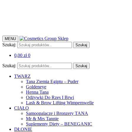
MENU
Szukaj:
Szukaj
0,00
zł
0
Szukaj:
Szukaj
TWARZ
Tana Ziemia Egiptu – Puder
Goldeneye
Henna Tana
Odżywki Do Rzęs I Brwi
Lash & Brow Lifting Wimpernwelle
CIAŁO
Samoopalacze i Bronzery TANA
Mr & Mrs Tannie
Suplementy Diety – BENEGANIC
DŁONIE