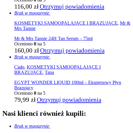
116,00
zł
Otrzymuj powiadomienia
Brak w magazynie
KOSMETYKI SAMOOPALAJĄCE I BRĄZUJĄCE
,
Mr &
Mrs Tannie
Mr & Mrs Tannie 24H Tan Serum – 75ml
Oceniono
0
na 5
160,00
zł
Otrzymuj powiadomienia
Brak w magazynie
Ciało
,
KOSMETYKI SAMOOPALAJĄCE I
BRĄZUJĄCE
,
Tana
EGYPT WONDER LIQUID 100ml – Ekspresowy Płyn
Brązujący
Oceniono
0
na 5
79,99
zł
Otrzymuj powiadomienia
Nasi klienci również kupili:
Brak w magazynie