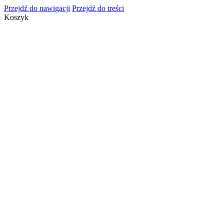
Przejdź do nawigacji
Przejdź do treści
Koszyk
info@cosmeticsgroup.pl