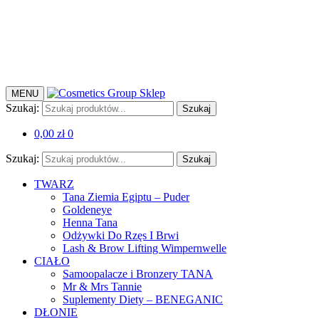
MENU
Szukaj:
Szukaj
0,00
zł
0
Szukaj:
Szukaj
TWARZ
Tana Ziemia Egiptu – Puder
Goldeneye
Henna Tana
Odżywki Do Rzęs I Brwi
Lash & Brow Lifting Wimpernwelle
CIAŁO
Samoopalacze i Bronzery TANA
Mr & Mrs Tannie
Suplementy Diety – BENEGANIC
DŁONIE