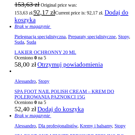
153,63
zł
Original price was:
92,17
zł
Dodaj do
153,63 zł.
Current price is: 92,17 zł.
koszyka
Brak w magazynie
Pielęgnacja specjalistyczna
,
Preparaty specjalistyczne
,
Stopy
,
Suda
,
Suda
LAKIER OCHRONNY 20 ML
Oceniono
0
na 5
58,00
zł
Otrzymuj powiadomienia
Alessandro
,
Stopy
SPA FOOT NAIL POLISH CREAM – KREM DO
POLEROWANIA PAZNOKCI 15G
Oceniono
0
na 5
52,40
zł
Dodaj do koszyka
Brak w magazynie
Alessandro
,
Dla profesjonalistów
,
Kremy i balsamy
,
Stopy