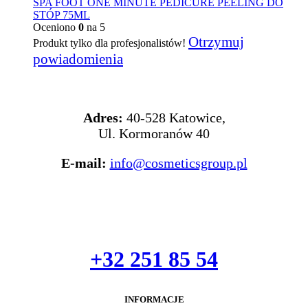
SPA FOOT ONE MINUTE PEDICURE PEELING DO
STÓP 75ML
Oceniono
0
na 5
Otrzymuj
Produkt tylko dla profesjonalistów!
powiadomienia
KONTAKT
Adres:
40-528 Katowice,
Ul. Kormoranów 40
E-mail:
info@cosmeticsgroup.pl
+32 251 85 54
INFORMACJE