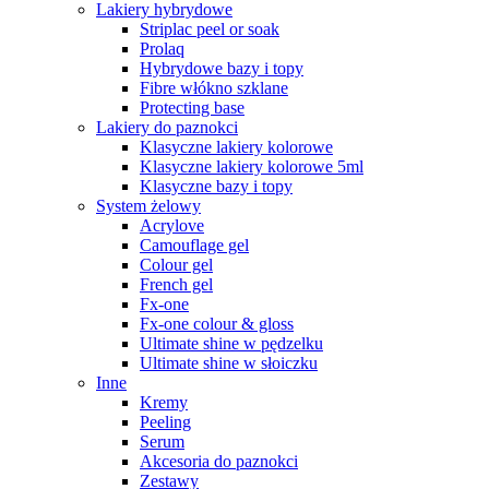
Lakiery hybrydowe
Striplac peel or soak
Prolaq
Hybrydowe bazy i topy
Fibre włókno szklane
Protecting base
Lakiery do paznokci
Klasyczne lakiery kolorowe
Klasyczne lakiery kolorowe 5ml
Klasyczne bazy i topy
System żelowy
Acrylove
Camouflage gel
Colour gel
French gel
Fx-one
Fx-one colour & gloss
Ultimate shine w pędzelku
Ultimate shine w słoiczku
Inne
Kremy
Peeling
Serum
Akcesoria do paznokci
Zestawy