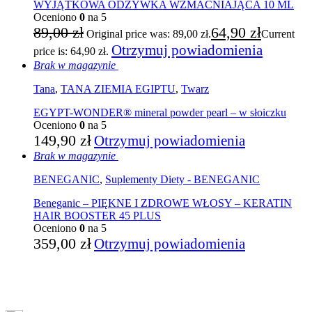
WYJĄTKOWA ODŻYWKA WZMACNIAJĄCA 10 ML
Oceniono
0
na 5
89,00
zł
64,90
zł
Original price was: 89,00 zł.
Current
Otrzymuj powiadomienia
price is: 64,90 zł.
Brak w magazynie
Tana
,
TANA ZIEMIA EGIPTU
,
Twarz
EGYPT-WONDER® mineral powder pearl – w słoiczku
Oceniono
0
na 5
149,90
zł
Otrzymuj powiadomienia
Brak w magazynie
BENEGANIC
,
Suplementy Diety - BENEGANIC
Beneganic – PIĘKNE I ZDROWE WŁOSY – KERATIN
HAIR BOOSTER 45 PLUS
Oceniono
0
na 5
359,00
zł
Otrzymuj powiadomienia