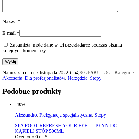
Nazwa
*
E-mail
*
Zapamiętaj moje dane w tej przeglądarce podczas pisania
kolejnych komentarzy.
Najniższa cena (
7 listopada 2022
):
54,90
zł
SKU:
2621
Kategorie:
Akcesoria
,
Dla profesjonalistów
,
Narzędzia
,
Stopy
Podobne produkty
-40%
Alessandro
,
Pielęgnacja specjalistyczna
,
Stopy
SPA FOOT REFRESH YOUR FEET – PŁYN DO
KĄPIELI STÓP 500ML
Oceniono
0
na 5