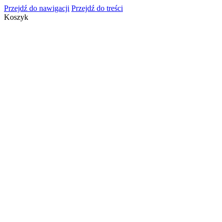
Przejdź do nawigacji
Przejdź do treści
Koszyk
info@cosmeticsgroup.pl