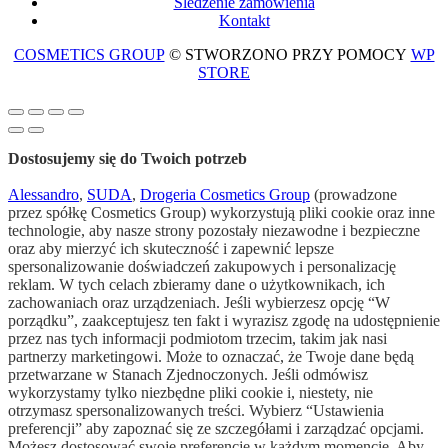
Śledzenie zamówienia
Kontakt
COSMETICS GROUP
© STWORZONO PRZY POMOCY
WP
STORE
Dostosujemy się do Twoich potrzeb
Alessandro
,
SUDA
,
Drogeria Cosmetics Group
(prowadzone
przez spółkę Cosmetics Group) wykorzystują pliki cookie oraz inne
technologie, aby nasze strony pozostały niezawodne i bezpieczne
oraz aby mierzyć ich skuteczność i zapewnić lepsze
spersonalizowanie doświadczeń zakupowych i personalizację
reklam. W tych celach zbieramy dane o użytkownikach, ich
zachowaniach oraz urządzeniach. Jeśli wybierzesz opcję “W
porządku”, zaakceptujesz ten fakt i wyrazisz zgodę na udostępnienie
przez nas tych informacji podmiotom trzecim, takim jak nasi
partnerzy marketingowi. Może to oznaczać, że Twoje dane będą
przetwarzane w Stanach Zjednoczonych. Jeśli odmówisz
wykorzystamy tylko niezbędne pliki cookie i, niestety, nie
otrzymasz spersonalizowanych treści. Wybierz “Ustawienia
preferencji” aby zapoznać się ze szczegółami i zarządzać opcjami.
Możesz dostosować swoje preferencje w każdym momencie. Aby