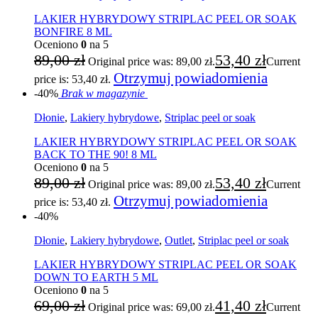
LAKIER HYBRYDOWY STRIPLAC PEEL OR SOAK
BONFIRE 8 ML
Oceniono
0
na 5
89,00
zł
53,40
zł
Original price was: 89,00 zł.
Current
Otrzymuj powiadomienia
price is: 53,40 zł.
-40%
Brak w magazynie
Dłonie
,
Lakiery hybrydowe
,
Striplac peel or soak
LAKIER HYBRYDOWY STRIPLAC PEEL OR SOAK
BACK TO THE 90! 8 ML
Oceniono
0
na 5
89,00
zł
53,40
zł
Original price was: 89,00 zł.
Current
Otrzymuj powiadomienia
price is: 53,40 zł.
-40%
Dłonie
,
Lakiery hybrydowe
,
Outlet
,
Striplac peel or soak
LAKIER HYBRYDOWY STRIPLAC PEEL OR SOAK
DOWN TO EARTH 5 ML
Oceniono
0
na 5
69,00
zł
41,40
zł
Original price was: 69,00 zł.
Current