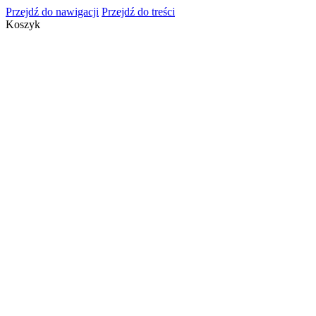
Przejdź do nawigacji
Przejdź do treści
Koszyk
info@cosmeticsgroup.pl