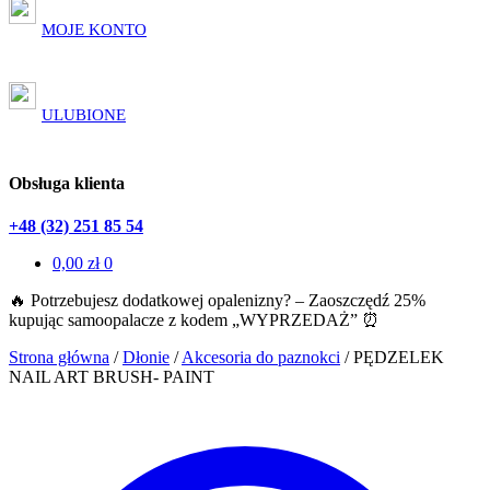
MOJE KONTO
ULUBIONE
Obsługa klienta
+48 (32) 251 85 54
0,00
zł
0
🔥 Potrzebujesz dodatkowej opalenizny? – Zaoszczędź 25%
kupując samoopalacze z kodem „WYPRZEDAŻ” ⏰
Strona główna
/
Dłonie
/
Akcesoria do paznokci
/
PĘDZELEK
NAIL ART BRUSH- PAINT