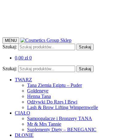
MENU
Szukaj:
Szukaj
0,00
zł
0
Szukaj:
Szukaj
TWARZ
Tana Ziemia Egiptu – Puder
Goldeneye
Henna Tana
Odżywki Do Rzęs I Brwi
Lash & Brow Lifting Wimpernwelle
CIAŁO
Samoopalacze i Bronzery TANA
Mr & Mrs Tannie
Suplementy Diety – BENEGANIC
DŁONIE