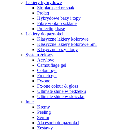
Lakiery hybrydowe
Striplac peel or soak
Prolaq
Hybrydowe bazy i topy
Fibre włókno szklane
Protecting base
Lakiery do paznokci
Klasyczne lakiery kolorowe
Klasyczne lakiery kolorowe 5ml
Klasyczne bazy i topy
System żelowy
Acrylove
Camouflage gel
Colour gel
French gel
Fx-one
Fx-one colour & gloss
Ultimate shine w pędzelku
Ultimate shine w słoiczku
Inne
Kremy
Peeling
Serum
Akcesoria do paznokci
Zestawy