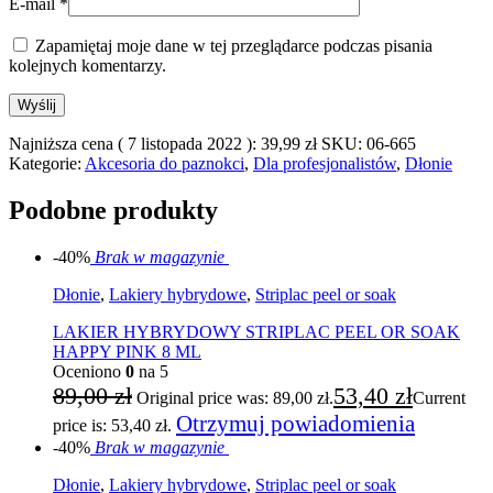
E-mail
*
Zapamiętaj moje dane w tej przeglądarce podczas pisania
kolejnych komentarzy.
Najniższa cena (
7 listopada 2022
):
39,99
zł
SKU:
06-665
Kategorie:
Akcesoria do paznokci
,
Dla profesjonalistów
,
Dłonie
Podobne produkty
-40%
Brak w magazynie
Dłonie
,
Lakiery hybrydowe
,
Striplac peel or soak
LAKIER HYBRYDOWY STRIPLAC PEEL OR SOAK
HAPPY PINK 8 ML
Oceniono
0
na 5
89,00
zł
53,40
zł
Original price was: 89,00 zł.
Current
Otrzymuj powiadomienia
price is: 53,40 zł.
-40%
Brak w magazynie
Dłonie
,
Lakiery hybrydowe
,
Striplac peel or soak