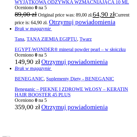
WYJĄTKOWA ODŻYWKA WZMACNIAJĄCA 10 ML
Oceniono
0
na 5
89,00
zł
64,90
zł
Original price was: 89,00 zł.
Current
Otrzymuj powiadomienia
price is: 64,90 zł.
Brak w magazynie
Tana
,
TANA ZIEMIA EGIPTU
,
Twarz
EGYPT-WONDER® mineral powder pearl – w słoiczku
Oceniono
0
na 5
149,90
zł
Otrzymuj powiadomienia
Brak w magazynie
BENEGANIC
,
Suplementy Diety - BENEGANIC
Beneganic – PIĘKNE I ZDROWE WŁOSY – KERATIN
HAIR BOOSTER 45 PLUS
Oceniono
0
na 5
359,00
zł
Otrzymuj powiadomienia